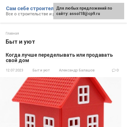
Перейти
Сам себе строитель
Для любых предложений по
к
Все о строительстве и ремонте
сайту: assol18@cp9.ru
контенту
Главная
Быт и уют
Когда лучше переделывать или продавать
свой дом
12.07.2023
Быт и уют
Александр Балашов
0