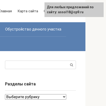
Для любых предложений по
Главная
Карта сайта
Связаться с нами
сайту: assol18@cp9.ru
Обустройство дачного участка
Поиск:
Разделы сайта
Разделы
сайта