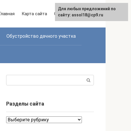
Для любых предложений по
Главная
Карта сайта
Связаться с нами
сайту: assol18@cp9.ru
Обустройство дачного участка
Поиск:
Разделы сайта
Разделы
сайта