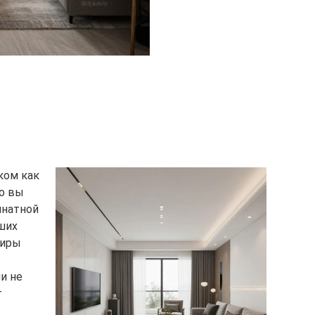
ком как
то вы
мнатной
ших
тиры
и не
т