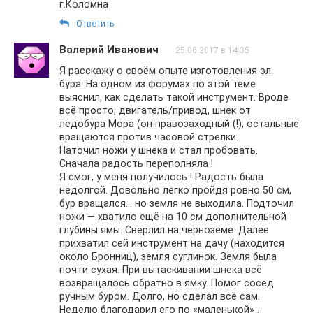
г.Коломна
Ответить
Валерий Иванович
25.06.2017 в 14:35
Я расскажу о своём опыте изготовления эл.
бура. На одном из форумах по этой теме
выяснил, как сделать такой инструмент. Вроде
всё просто, двигатель/привод, шнек от
ледобура Мора (он правозаходный (!), остальные
вращаются против часовой стрелки.
Наточил ножи у шнека и стал пробовать.
Сначала радость переполняла !
Я смог, у меня получилось ! Радость была
недолгой. Довольно легко пройдя ровно 50 см,
бур вращался… но земля не выходила. Подточил
ножи — хватило ещё на 10 см дополнительной
глубины ямы. Сверлил на чернозёме. Далее
прихватил сей инструмент на дачу (находится
около Бронниц), земля суглинок. Земля была
почти сухая. При вытаскивании шнека всё
возвращалось обратно в ямку. Помог сосед
ручным буром. Долго, но сделал всё сам.
Неделю благодарил его по «маленькой» .