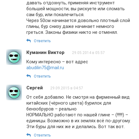
давать отдохнуть, применяя инструмент
большей мощности, вы рискуете или сломать
сам бур, или покалечиться.
Через 50см начинается довольно плотный слой
глины, бур снизу даже начинает немного
греться. Законы физики никто не отменял.
Ответить
Куманин Виктор
29.05.2014 в 05:57
Кому интересно – вот адрес
abudilin75@mail.ru
Ответить
Сергей
29.09.2015 в 04:57
От себя добавлю. Не смотря на фирменный вид
китайских (чёрного цвета) бурилок для
бензобруров – реально
НОРМАЛЬНО работают по нашей глине – (!!!!!!) –
единицы. Возможно в их землях всё по-другому.
Эти буры для них же и делались. Вот так вот.
Ответить