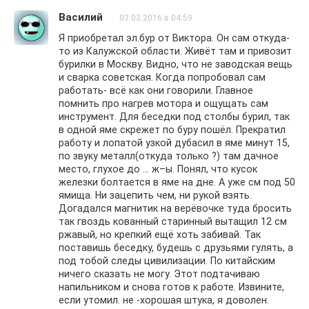
Василий
03.03.2016 в 04:59
Я приобретал эл.бур от Виктора. Он сам откуда-
то из Калужской области. Живёт там и привозит
бурилки в Москву. Видно, что не заводская вещь
и сварка советская. Когда попробовал сам
работать- всё как они говорили. Главное
помнить про нагрев мотора и ощущать сам
инструмент. Для беседки под столбы бурил, так
в одной яме скрежет по буру пошёл. Прекратил
работу и лопатой узкой дубасил в яме минут 15,
по звуку металл(откуда только ?) там дачное
место, глухое до … ж–ы. Понял, что кусок
железки болтается в яме на дне. А уже см под 50
ямища. Ни зацепить чем, ни рукой взять.
Догадался магнитик на верёвочке туда бросить
так гвоздь кованный старинный вытащил 12 см
ржавый, но крепкий ещё хоть забивай. Так
поставишь беседку, будешь с друзьями гулять, а
под тобой следы цивилизации. По китайским
ничего сказать не могу. Этот подтачиваю
напильником и снова готов к работе. Извините,
если утомил. не -хорошая штука, я доволен.