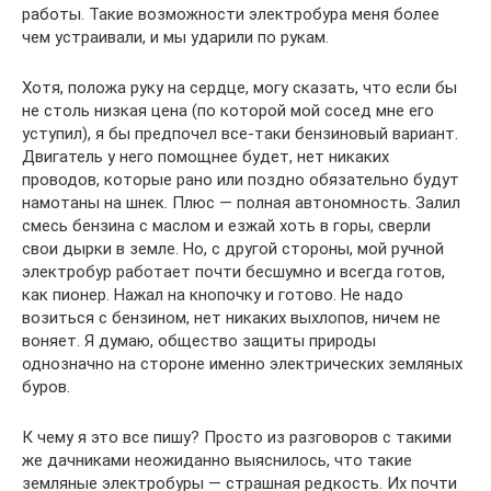
работы. Такие возможности электробура меня более
чем устраивали, и мы ударили по рукам.
Хотя, положа руку на сердце, могу сказать, что если бы
не столь низкая цена (по которой мой сосед мне его
уступил), я бы предпочел все-таки бензиновый вариант.
Двигатель у него помощнее будет, нет никаких
проводов, которые рано или поздно обязательно будут
намотаны на шнек. Плюс — полная автономность. Залил
смесь бензина с маслом и езжай хоть в горы, сверли
свои дырки в земле. Но, с другой стороны, мой ручной
электробур работает почти бесшумно и всегда готов,
как пионер. Нажал на кнопочку и готово. Не надо
возиться с бензином, нет никаких выхлопов, ничем не
воняет. Я думаю, общество защиты природы
однозначно на стороне именно электрических земляных
буров.
К чему я это все пишу? Просто из разговоров с такими
же дачниками неожиданно выяснилось, что такие
земляные электробуры — страшная редкость. Их почти