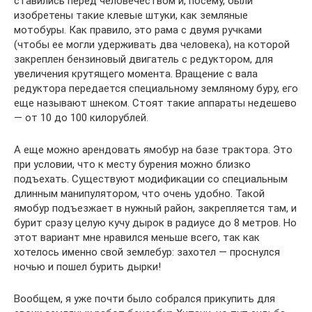
ставились перед человечеством и, посему, были
изобретены такие клевые штуки, как земляные
мотобуры. Как правило, это рама с двумя ручками
(чтобы ее могли удерживать два человека), на которой
закреплен бензиновый двигатель с редуктором, для
увеличения крутящего момента. Вращение с вала
редуктора передается специальному земляному буру, его
еще называют шнеком. Стоят такие аппараты недешево
— от 10 до 100 килорублей.
А еще можно арендовать ямобур на базе трактора. Это
при условии, что к месту бурения можно близко
подъехать. Существуют модификации со специальным
длинным манипулятором, что очень удобно. Такой
ямобур подъезжает в нужный район, закрепляется там, и
бурит сразу целую кучу дырок в радиусе до 8 метров. Но
этот вариант мне нравился меньше всего, так как
хотелось именно свой землебур: захотел — проснулся
ночью и пошел бурить дырки!
Вообщем, я уже почти было собрался прикупить для