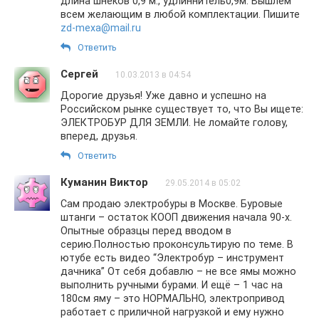
длина шнеков 0,9 м., удлиннитель0,9м. Вышлем
всем желающим в любой комплектации. Пишите
zd-mexa@mail.ru
Ответить
Сергей
10.03.2013 в 04:54
Дорогие друзья! Уже давно и успешно на
Российском рынке существует то, что Вы ищете:
ЭЛЕКТРОБУР ДЛЯ ЗЕМЛИ. Не ломайте голову,
вперед, друзья.
Ответить
Куманин Виктор
29.05.2014 в 05:02
Сам продаю электробуры в Москве. Буровые
штанги – остаток КООП движения начала 90-х.
Опытные образцы перед вводом в
серию.Полностью проконсультирую по теме. В
ютубе есть видео “Электробур – инструмент
дачника” От себя добавлю – не все ямы можно
выполнить ручными бурами. И ещё – 1 час на
180см яму – это НОРМАЛЬНО, электропривод
работает с приличной нагрузкой и ему нужно