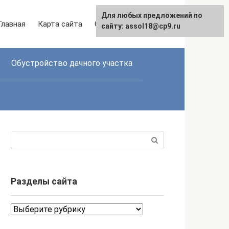
Для любых предложений по
Главная
Карта сайта
Связаться с нами
сайту: assol18@cp9.ru
Обустройство дачного участка
Поиск:
Разделы сайта
Разделы
сайта