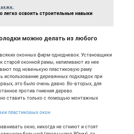
также:
о легко освоить строительные навыки
олодки можно делать из любого
 всяких оконных фирм-однодневок. Установщики
к старой оконной рамы, напиливают из нее
ывают под новенькую пластиковую раму.
лось использование деревянных подкладок при
рвых, это было очень давно. Во-вторых, для
отанное против гниения дерево.
но ставить только с помощью монтажных
авнивать окно, никогда не сгниют и стоят
 слишком большой (превышает 80мм), то