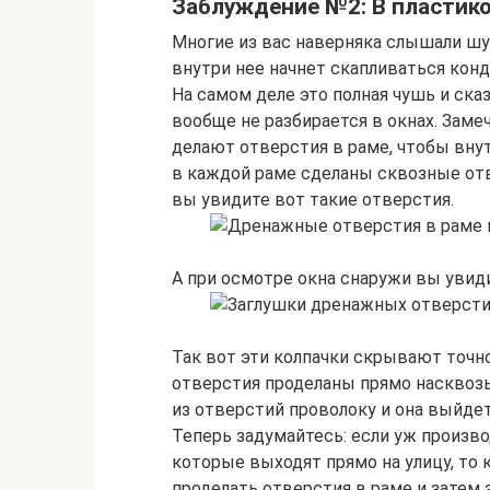
Заблуждение №2: В пластико
Многие из вас наверняка слышали шут
внутри нее начнет скапливаться конде
На самом деле это полная чушь и ска
вообще не разбирается в окнах. Заме
делают отверстия в раме, чтобы внут
в каждой раме сделаны сквозные отв
вы увидите вот такие отверстия.
А при осмотре окна снаружи вы увид
Так вот эти колпачки скрывают точно 
отверстия проделаны прямо насквозь
из отверстий проволоку и она выйдет
Теперь задумайтесь: если уж произво
которые выходят прямо на улицу, то 
проделать отверстия в раме и затем 