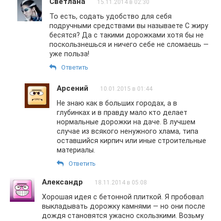
Светлана
15.11.2014 в 02:30
То есть, содать удобство для себя
подручными средствами вы называете С жиру
бесятся? Да с такими дорожками хотя бы не
поскользнешься и ничего себе не сломаешь —
уже польза!
Ответить
Арсений
10.01.2015 в 01:44
Не знаю как в больших городах, а в
глубинках и в правду мало кто делает
нормальные дорожки на даче. В лучшем
случае из всякого ненужного хлама, типа
оставшийся кирпич или иные строительные
материалы.
Ответить
Александр
18.11.2014 в 05:08
Хорошая идея с бетонной плиткой. Я пробовал
выкладывать дорожку камнями — но они после
дождя становятся ужасно скользкими. Возьму